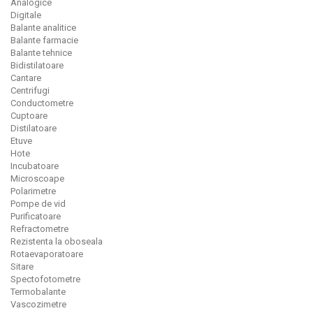
Analogice
Digitale
Balante analitice
Balante farmacie
Balante tehnice
Bidistilatoare
Cantare
Centrifugi
Conductometre
Cuptoare
Distilatoare
Etuve
Hote
Incubatoare
Microscoape
Polarimetre
Pompe de vid
Purificatoare
Refractometre
Rezistenta la oboseala
Rotaevaporatoare
Sitare
Spectofotometre
Termobalante
Vascozimetre