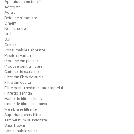
Aparatura constructii
Agregate
Asfalt
Betoane si mortare
Ciment
Nedistructive
Otel
Sol
General
Consumabile Laborator
Pipete si varfuri
Produse din plastic
Produse pentru filtrare
Cartuse de extractie
Filtre din fibra de sticla
Filtre din quartz
Filtre pentru sedimentarea laptelui
Filtre tip seringa
Hartie de filtru calitativa
Hartie de filtru cantitativa
Membrane filtrante
Suporturi pentru filtre
Temperatura si umiditate
Vase Dewar
Consumabile sticla