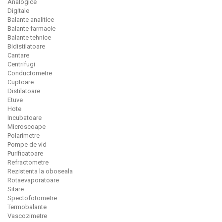
Analogice
Digitale
Balante analitice
Balante farmacie
Balante tehnice
Bidistilatoare
Cantare
Centrifugi
Conductometre
Cuptoare
Distilatoare
Etuve
Hote
Incubatoare
Microscoape
Polarimetre
Pompe de vid
Purificatoare
Refractometre
Rezistenta la oboseala
Rotaevaporatoare
Sitare
Spectofotometre
Termobalante
Vascozimetre