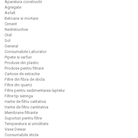
Aparatura constructii
Agregate
Asfalt
Betoane si mortare
Ciment
Nedistructive
Otel
Sol
General
Consumabile Laborator
Pipete si varfuri
Produse din plastic
Produse pentru filtrare
Cartuse de extractie
Filtre din fibra de sticla
Filtre din quartz
Filtre pentru sedimentarea laptelui
Filtre tip seringa
Hartie de filtru calitativa
Hartie de filtru cantitativa
Membrane filtrante
Suporturi pentru filtre
Temperatura si umiditate
Vase Dewar
Consumabile sticla