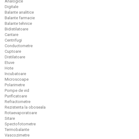
Analogice
Digitale
Balante analitice
Balante farmacie
Balante tehnice
Bidistilatoare
Cantare
Centrifugi
Conductometre
Cuptoare
Distilatoare
Etuve
Hote
Incubatoare
Microscoape
Polarimetre
Pompe de vid
Purificatoare
Refractometre
Rezistenta la oboseala
Rotaevaporatoare
Sitare
Spectofotometre
Termobalante
Vascozimetre