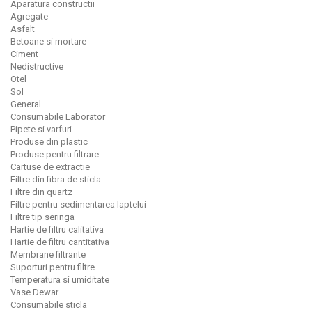
Aparatura constructii
Agregate
Asfalt
Betoane si mortare
Ciment
Nedistructive
Otel
Sol
General
Consumabile Laborator
Pipete si varfuri
Produse din plastic
Produse pentru filtrare
Cartuse de extractie
Filtre din fibra de sticla
Filtre din quartz
Filtre pentru sedimentarea laptelui
Filtre tip seringa
Hartie de filtru calitativa
Hartie de filtru cantitativa
Membrane filtrante
Suporturi pentru filtre
Temperatura si umiditate
Vase Dewar
Consumabile sticla